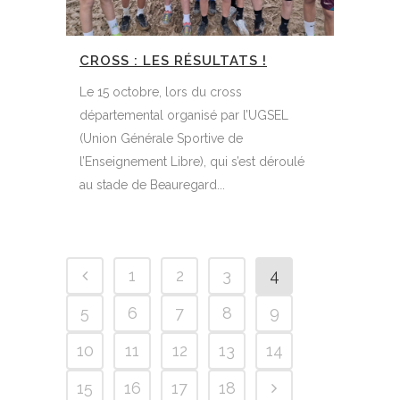
CROSS : LES RÉSULTATS !
Le 15 octobre, lors du cross
départemental organisé par l’UGSEL
(Union Générale Sportive de
l’Enseignement Libre), qui s’est déroulé
au stade de Beauregard...
1
2
3
4
5
6
7
8
9
10
11
12
13
14
15
16
17
18