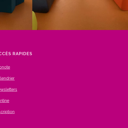
CCÈS RAPIDES
onote
lendrier
wsletters
ntine
scription