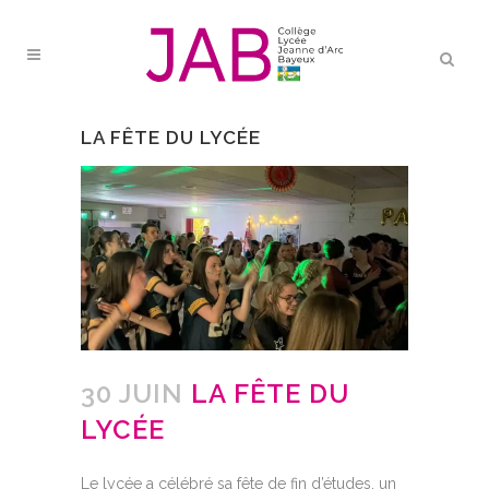
LA FÊTE DU LYCÉE
30 JUIN
LA FÊTE DU
LYCÉE
Le lycée a célébré sa
fête de fin d’études,
un