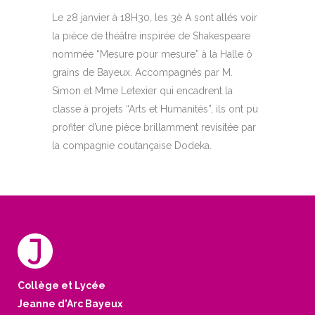
Le 28 janvier à 18H30, les 3è A sont allés voir
la pièce de théâtre inspirée de
Shakespeare
nommée “Mesure pour mesure” à la
Halle ô
grains
de Bayeux. Accompagnés par M.
Simon et Mme Letexier qui encadrent la
classe à projets “Arts et Humanités”, ils ont pu
profiter d’une pièce brillamment revisitée par
la compagnie coutançaise Dodeka.
Collège et Lycée
Jeanne d'Arc Bayeux