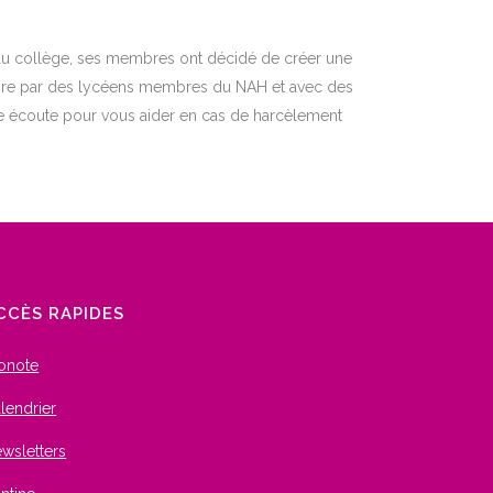
 au collège, ses membres ont décidé de créer une
 faire par des lycéens membres du NAH et avec des
re écoute pour vous aider en cas de harcèlement
CCÈS RAPIDES
onote
lendrier
wsletters