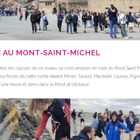
 AU MONT-SAINT-MICHEL
tes les classes de ce niveau se sont rendues en baie du Mont Saint Mi
r/trices de cette sortie étaient Mmes Taraud, Mardelet, Launay, Pignor
d’une heure et demi dans le Mont et l’Abbaye.