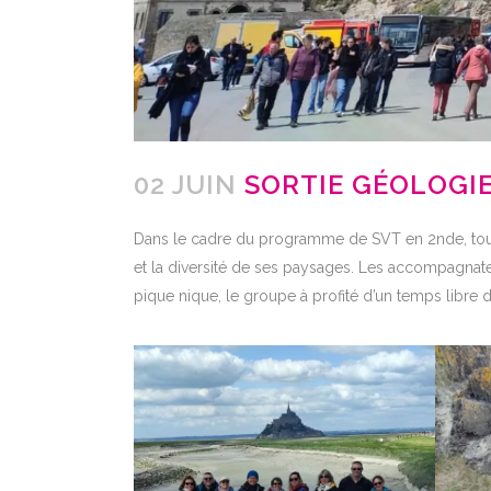
02 JUIN
SORTIE GÉOLOGIE
Dans le cadre du
programme de SVT
en 2nde, tou
et la diversité de ses paysages. Les accompagnateu
pique nique, le groupe à profité d’un temps libre 