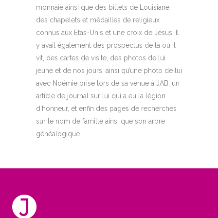
monnaie ainsi que des billets de Louisiane,
des chapelets et médailles de religieux
connus aux Etas-Unis et une croix de Jésus. Il
y avait également des prospectus de là où il
vit, des cartes de visite, des photos de lui
jeune et de nos jours, ainsi qu’une photo de lui
avec Noémie prise lors de sa venue à JAB, un
article de journal sur lui qui a eu la légion
d’honneur, et enfin des pages de recherches
sur le nom de famille ainsi que son arbre
généalogique.